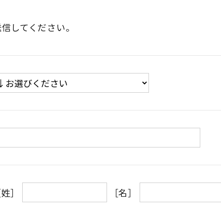
送信してください。
［姓］
［名］