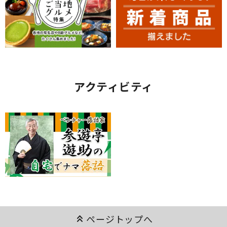
アクティビティ
keyboard_double_arrow_up
ページトップへ