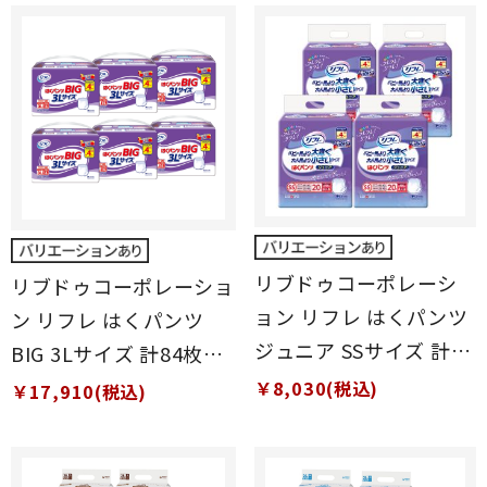
リブドゥコーポレーシ
リブドゥコーポレーショ
ョン リフレ はくパンツ
ン リフレ はくパンツ
ジュニア SSサイズ 計80
BIG 3Lサイズ 計84枚
枚 (20枚×4袋)
(14枚×6袋)
￥8,030(税込)
￥17,910(税込)