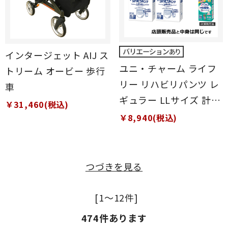
インタージェット AIJ ス
ユニ・チャーム ライフ
トリーム オービー 歩行
リー リハビリパンツ レ
車
ギュラー LLサイズ 計88
￥31,460(税込)
枚 (22枚×4袋)
￥8,940(税込)
つづきを見る
[1～12件]
474
件あります