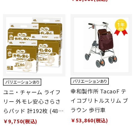
幸和製作所 TacaoF テ
ユニ・チャーム ライフ
イコブリトルスリム ブ
リー 外モレ安心さらさ
ラウン 歩行車
らパッド 計192枚 (48枚
×4袋)
￥53,860(税込)
￥9,750(税込)