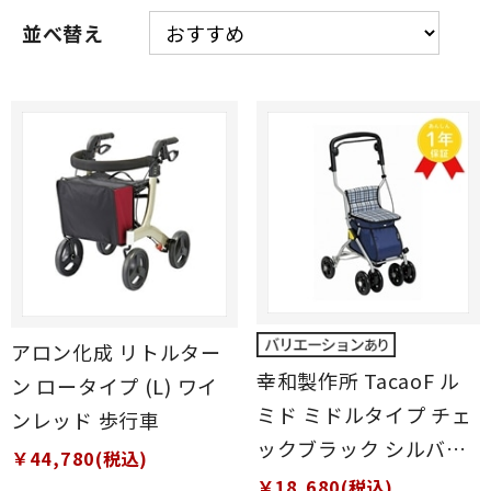
並べ替え
アロン化成 リトルター
幸和製作所 TacaoF ル
ン ロータイプ (L) ワイ
ミド ミドルタイプ チェ
ンレッド 歩行車
ックブラック シルバー
￥44,780(税込)
カー
￥18,680(税込)