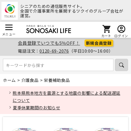
シニアのための通信販売サイト。
全国で介護事業所を展開するツクイのグループ会社が
運営。
メニュー
カート
ログイン
会員登録でいつでも5％OFF！
新規会員登録
電話注文：
0120-69-2076
（平日10:00～16:00）
キーワードから探す
キーワードから探す
ホーム
>
介護食品
>
栄養補助食品
熊本県熊本地方を震源とする地震の影響による配送遅延
について
夏季休業期間のお知らせ