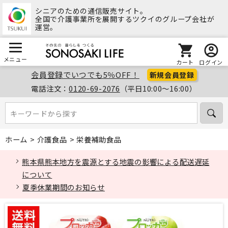
シニアのための通信販売サイト。
全国で介護事業所を展開するツクイのグループ会社が
運営。
メニュー
カート
ログイン
会員登録でいつでも5％OFF！
新規会員登録
電話注文：
0120-69-2076
（平日10:00～16:00）
キーワードから探す
キーワードから探す
ホーム
>
介護食品
>
栄養補助食品
熊本県熊本地方を震源とする地震の影響による配送遅延
について
夏季休業期間のお知らせ