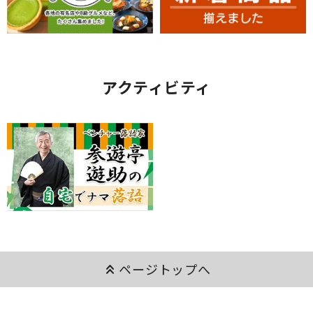
アクティビティ
keyboard_double_arrow_up
ページトップへ