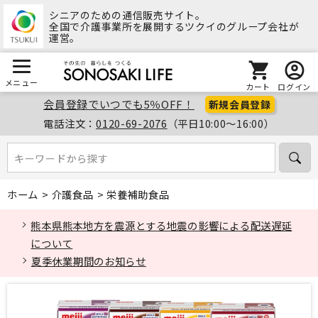
シニアのための通信販売サイト。
全国で介護事業所を展開するツクイのグループ会社が
運営。
メニュー
カート
ログイン
会員登録でいつでも5％OFF！
新規会員登録
電話注文：
0120-69-2076
（平日10:00～16:00）
キーワードから探す
キーワードから探す
ホーム
>
介護食品
>
栄養補助食品
熊本県熊本地方を震源とする地震の影響による配送遅延
について
夏季休業期間のお知らせ