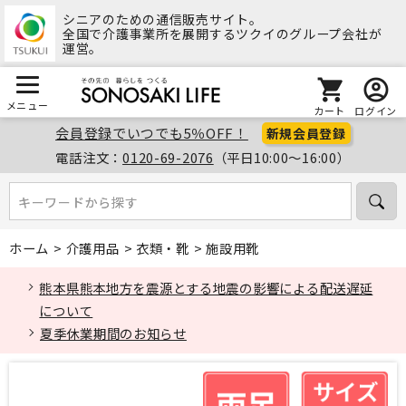
シニアのための通信販売サイト。
全国で介護事業所を展開するツクイのグループ会社が
運営。
メニュー
カート
ログイン
会員登録でいつでも5％OFF！
新規会員登録
電話注文：
0120-69-2076
（平日10:00～16:00）
キーワードから探す
キーワードから探す
ホーム
>
介護用品
>
衣類・靴
>
施設用靴
熊本県熊本地方を震源とする地震の影響による配送遅延
について
夏季休業期間のお知らせ