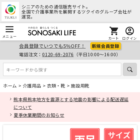
シニアのための通信販売サイト。
全国で介護事業所を展開するツクイのグループ会社が
運営。
メニュー
カート
ログイン
会員登録でいつでも5％OFF！
新規会員登録
電話注文：
0120-69-2076
（平日10:00～16:00）
キーワードから探す
キーワードから探す
ホーム
>
介護用品
>
衣類・靴
>
施設用靴
熊本県熊本地方を震源とする地震の影響による配送遅延
について
夏季休業期間のお知らせ