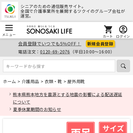
シニアのための通信販売サイト。
全国で介護事業所を展開するツクイのグループ会社が
運営。
メニュー
カート
ログイン
会員登録でいつでも5％OFF！
新規会員登録
電話注文：
0120-69-2076
（平日10:00～16:00）
キーワードから探す
キーワードから探す
ホーム
>
介護用品
>
衣類・靴
>
屋外用靴
熊本県熊本地方を震源とする地震の影響による配送遅延
について
夏季休業期間のお知らせ