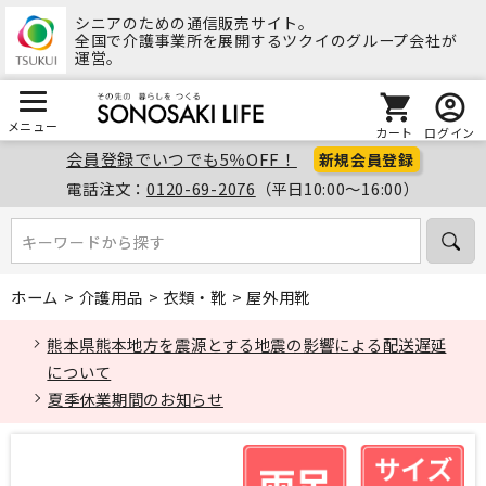
シニアのための通信販売サイト。
全国で介護事業所を展開するツクイのグループ会社が
運営。
メニュー
カート
ログイン
会員登録でいつでも5％OFF！
新規会員登録
電話注文：
0120-69-2076
（平日10:00～16:00）
キーワードから探す
キーワードから探す
ホーム
>
介護用品
>
衣類・靴
>
屋外用靴
熊本県熊本地方を震源とする地震の影響による配送遅延
について
夏季休業期間のお知らせ