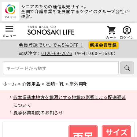
シニアのための通信販売サイト。
全国で介護事業所を展開するツクイのグループ会社が
運営。
メニュー
カート
ログイン
会員登録でいつでも5％OFF！
新規会員登録
電話注文：
0120-69-2076
（平日10:00～16:00）
キーワードから探す
キーワードから探す
ホーム
>
介護用品
>
衣類・靴
>
屋外用靴
熊本県熊本地方を震源とする地震の影響による配送遅延
について
夏季休業期間のお知らせ