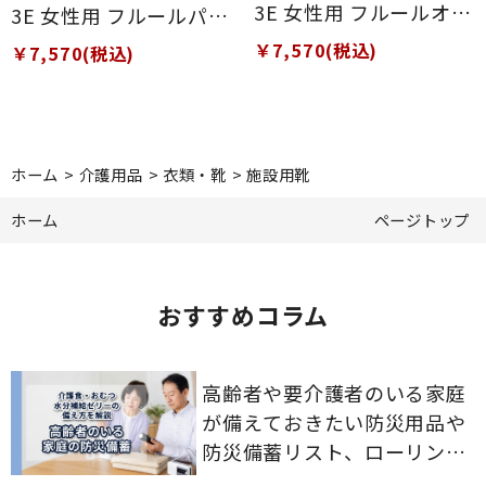
3E 女性用 フルールオレ
3E 女性用 フルールパー
ンジ 21.5cm
プル 21.5cm
￥7,570(税込)
￥7,570(税込)
ホーム
>
介護用品
>
衣類・靴
>
施設用靴
ホーム
ページトップ
おすすめコラム
高齢者や要介護者のいる家庭
が備えておきたい防災用品や
防災備蓄リスト、ローリング
ストックのポイントについて