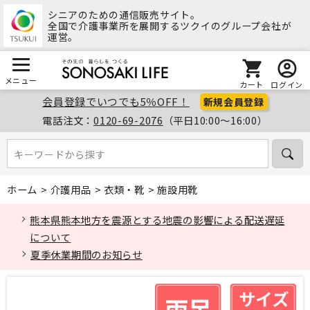
シニアのための通信販売サイト。
全国で介護事業所を展開するツクイのグループ会社が
運営。
メニュー
カート
ログイン
会員登録でいつでも5％OFF！
新規会員登録
電話注文：
0120-69-2076
（平日10:00～16:00）
キーワードから探す
キーワードから探す
ホーム
>
介護用品
>
衣類・靴
>
施設用靴
熊本県熊本地方を震源とする地震の影響による配送遅延
について
夏季休業期間のお知らせ