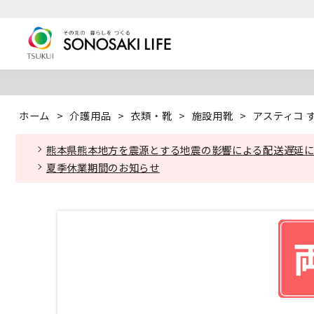
ホーム
>
介護用品
>
衣類・靴
>
施設用靴
>
アスティコ す
熊本県熊本地方を震源とする地震の影響による配送遅延
夏季休業期間のお知らせ