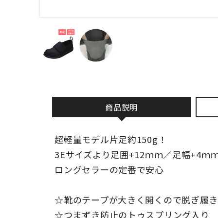
商品説明
超軽量モデル片足約150g！
3Eサイズより足囲+12ｍｍ／足幅+4ｍ
ロングセラーの定番で安心
☆靴のテープが大きく開くので脱ぎ履
☆つまずき防止のトゥスプリング入り