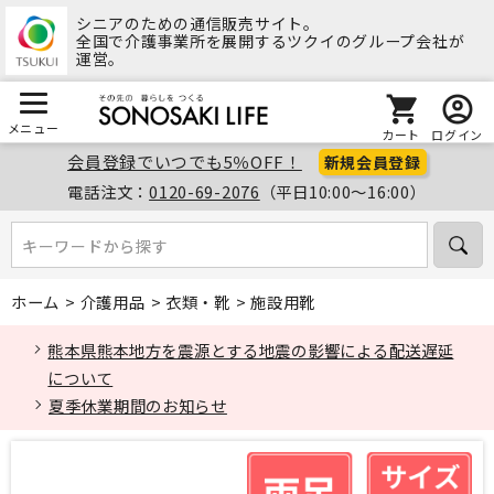
シニアのための通信販売サイト。
全国で介護事業所を展開するツクイのグループ会社が
運営。
メニュー
カート
ログイン
会員登録でいつでも5％OFF！
新規会員登録
電話注文：
0120-69-2076
（平日10:00～16:00）
キーワードから探す
キーワードから探す
ホーム
>
介護用品
>
衣類・靴
>
施設用靴
熊本県熊本地方を震源とする地震の影響による配送遅延
について
夏季休業期間のお知らせ