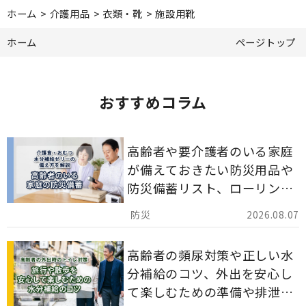
ホーム
>
介護用品
>
衣類・靴
>
施設用靴
ホーム
ページトップ
おすすめコラム
高齢者や要介護者のいる家庭
が備えておきたい防災用品や
防災備蓄リスト、ローリング
ストックのポイントについて
2026.08.07
解説します。
高齢者の頻尿対策や正しい水
分補給のコツ、外出を安心し
て楽しむための準備や排泄ケ