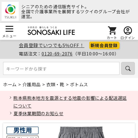
シニアのための通信販売サイト。
全国で介護事業所を展開するツクイのグループ会社が
運営。
メニュー
カート
ログイン
会員登録でいつでも5％OFF！
新規会員登録
電話注文：
0120-69-2076
（平日10:00～16:00）
キーワードから探す
キーワードから探す
ホーム
>
介護用品
>
衣類・靴
>
ボトムス
熊本県熊本地方を震源とする地震の影響による配送遅延
について
夏季休業期間のお知らせ