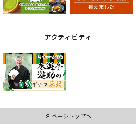
アクティビティ
keyboard_double_arrow_up
ページトップへ