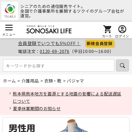
シニアのための通信販売サイト。
全国で介護事業所を展開するツクイのグループ会社が
運営。
メニュー
カート
ログイン
会員登録でいつでも5％OFF！
新規会員登録
電話注文：
0120-69-2076
（平日10:00～16:00）
キーワードから探す
キーワードから探す
ホーム
>
介護用品
>
衣類・靴
>
パジャマ
熊本県熊本地方を震源とする地震の影響による配送遅延
について
夏季休業期間のお知らせ