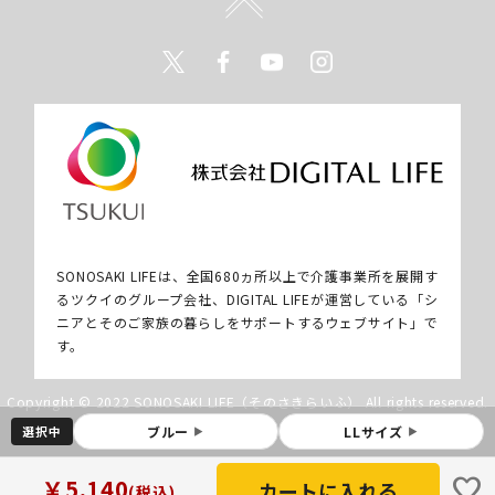
Twitter
Facebook
Youtube
Instagram
SONOSAKI LIFEは、全国680ヵ所以上で介護事業所を展開す
るツクイのグループ会社、DIGITAL LIFEが運営している「シ
ニアとそのご家族の暮らしをサポートするウェブサイト」で
す。
Copyright © 2022 SONOSAKI LIFE（そのさきらいふ） All rights reserved.
選択中
ブルー
LLサイズ
▶
▶
favorite
￥5,140
(税込)