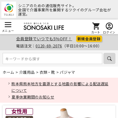
シニアのための通信販売サイト。
全国で介護事業所を展開するツクイのグループ会社が
運営。
メニュー
カート
ログイン
会員登録でいつでも5％OFF！
新規会員登録
電話注文：
0120-69-2076
（平日10:00～16:00）
キーワードから探す
キーワードから探す
ホーム
>
介護用品
>
衣類・靴
>
パジャマ
熊本県熊本地方を震源とする地震の影響による配送遅延
について
夏季休業期間のお知らせ