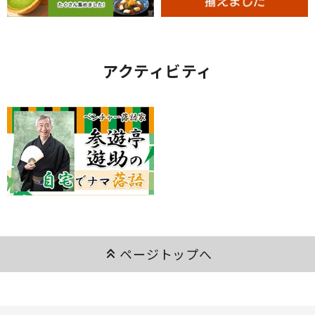
アクティビティ
keyboard_double_arrow_up
ページトップへ