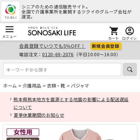
シニアのための通信販売サイト。
全国で介護事業所を展開するツクイのグループ会社が
運営。
メニュー
カート
ログイン
会員登録でいつでも5％OFF！
新規会員登録
電話注文：
0120-69-2076
（平日10:00～16:00）
キーワードから探す
キーワードから探す
ホーム
>
介護用品
>
衣類・靴
>
パジャマ
熊本県熊本地方を震源とする地震の影響による配送遅延
について
夏季休業期間のお知らせ