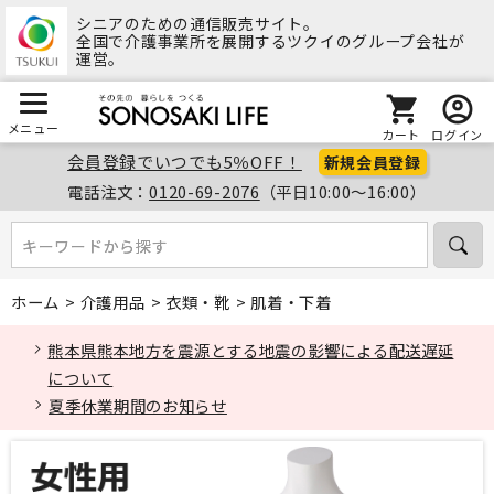
シニアのための通信販売サイト。
全国で介護事業所を展開するツクイのグループ会社が
運営。
メニュー
カート
ログイン
会員登録でいつでも5％OFF！
新規会員登録
電話注文：
0120-69-2076
（平日10:00～16:00）
キーワードから探す
キーワードから探す
ホーム
>
介護用品
>
衣類・靴
>
肌着・下着
熊本県熊本地方を震源とする地震の影響による配送遅延
について
夏季休業期間のお知らせ