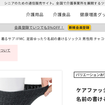
シニアのための通信販売サイト。
全国で介護事業所を展開するツ
介護用品
介護食品
健康増進グ
会員登録でいつでも5％OFF！
新規会員登録
着るサプ IFMC. 足首ゆったり名前の書けるソックス 男性用 チャコー
について
ケアファッシ
名前の書ける