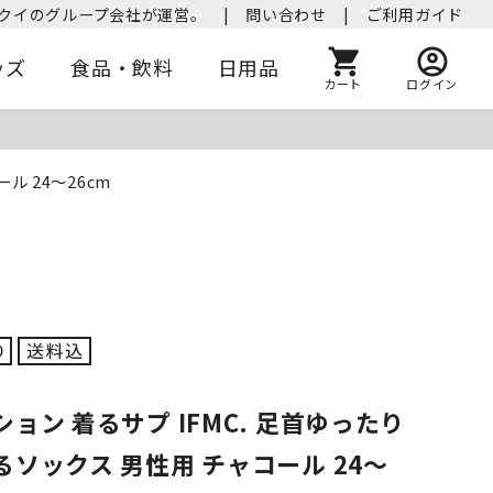
クイのグループ会社が運営。
|
問い合わせ
|
ご利用ガイド
ッズ
食品・飲料
日用品
カート
ログイン
ル 24～26cm
ョン 着るサプ IFMC. 足首ゆったり
ソックス 男性用 チャコール 24～