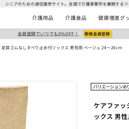
シニアのための通信販売サイト。
全国で介護事業所を展開するツ
介護用品
介護食品
健康増進グ
会員登録でいつでも5％OFF！
新規会員登録
足首ゴムなしすべり止め付ソックス 男性用 ベージュ 24～26cm
ケアファッ
ックス 男性