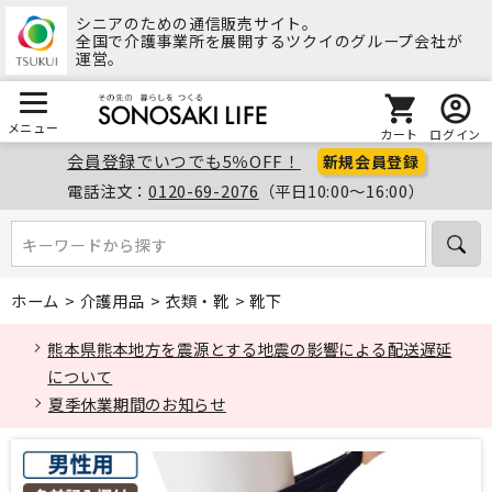
シニアのための通信販売サイト。
全国で介護事業所を展開するツクイのグループ会社が
運営。
メニュー
カート
ログイン
会員登録でいつでも5％OFF！
新規会員登録
電話注文：
0120-69-2076
（平日10:00～16:00）
キーワードから探す
キーワードから探す
ホーム
>
介護用品
>
衣類・靴
>
靴下
熊本県熊本地方を震源とする地震の影響による配送遅延
について
夏季休業期間のお知らせ