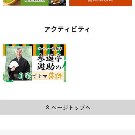
アクティビティ
keyboard_double_arrow_up
ページトップへ