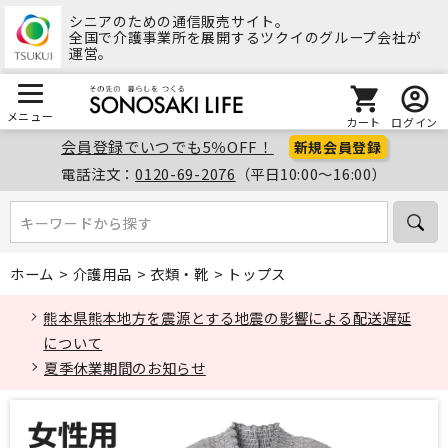
シニアのための通信販売サイト。
全国で介護事業所を展開するツクイのグループ会社が
運営。
メニュー
カート
ログイン
会員登録でいつでも5％OFF！
新規会員登録
電話注文：
0120-69-2076
（平日10:00～16:00）
キーワードから探す
キーワードから探す
ホーム
>
介護用品
>
衣類・靴
>
トップス
熊本県熊本地方を震源とする地震の影響による配送遅延
について
夏季休業期間のお知らせ