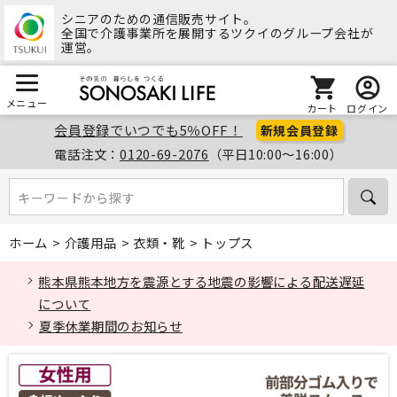
シニアのための通信販売サイト。
全国で介護事業所を展開するツクイのグループ会社が
運営。
メニュー
カート
ログイン
会員登録でいつでも5％OFF！
新規会員登録
電話注文：
0120-69-2076
（平日10:00～16:00）
キーワードから探す
キーワードから探す
ホーム
>
介護用品
>
衣類・靴
>
トップス
熊本県熊本地方を震源とする地震の影響による配送遅延
について
夏季休業期間のお知らせ