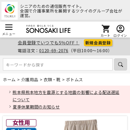
シニアのための通信販売サイト。
全国で介護事業所を展開するツクイのグループ会社が
運営。
メニュー
カート
ログイン
会員登録でいつでも5％OFF！
新規会員登録
電話注文：
0120-69-2076
（平日10:00～16:00）
キーワードから探す
キーワードから探す
ホーム
>
介護用品
>
衣類・靴
>
ボトムス
熊本県熊本地方を震源とする地震の影響による配送遅延
について
夏季休業期間のお知らせ