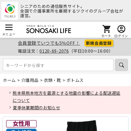
シニアのための通信販売サイト。
全国で介護事業所を展開するツクイのグループ会社が
運営。
メニュー
カート
ログイン
会員登録でいつでも5％OFF！
新規会員登録
電話注文：
0120-69-2076
（平日10:00～16:00）
キーワードから探す
キーワードから探す
ホーム
>
介護用品
>
衣類・靴
>
ボトムス
熊本県熊本地方を震源とする地震の影響による配送遅延
について
夏季休業期間のお知らせ