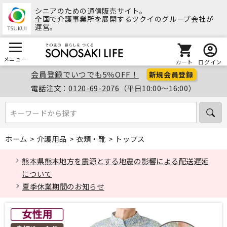
シニアのための通信販売サイト。
全国で介護事業所を展開するツクイのグループ会社が
運営。
メニュー
カート
ログイン
会員登録でいつでも5％OFF！
新規会員登録
電話注文：
0120-69-2076
（平日10:00～16:00）
キーワードから探す
キーワードから探す
ホーム
>
介護用品
>
衣類・靴
>
トップス
熊本県熊本地方を震源とする地震の影響による配送遅延
について
夏季休業期間のお知らせ