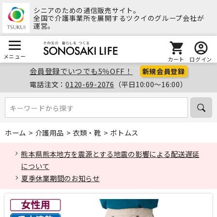
シニアのための通信販売サイト。
全国で介護事業所を展開するツクイのグループ会社が
運営。
メニュー
カート
ログイン
会員登録でいつでも5％OFF！
新規会員登録
電話注文：
0120-69-2076
（平日10:00～16:00）
キーワードから探す
キーワードから探す
ホーム
>
介護用品
>
衣類・靴
>
ボトムス
熊本県熊本地方を震源とする地震の影響による配送遅延
について
夏季休業期間のお知らせ