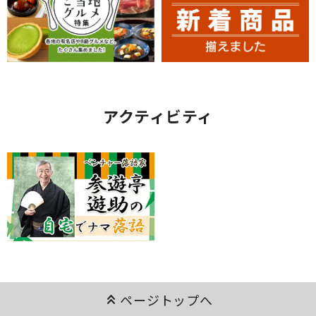
アクティビティ
keyboard_double_arrow_up
ページトップへ