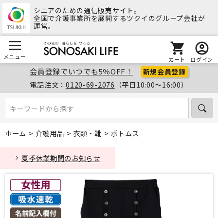
シニアのための通信販売サイト。
全国で介護事業所を展開するツクイのグループ会社が
運営。
メニュー
カート
ログイン
会員登録でいつでも5％OFF！
新規会員登録
電話注文：
0120-69-2076
（平日10:00～16:00）
キーワードから探す
キーワードから探す
ホーム
>
介護用品
>
衣類・靴
>
ボトムス
夏季休業期間のお知らせ