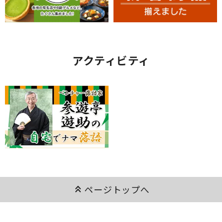
アクティビティ
keyboard_double_arrow_up
ページトップへ