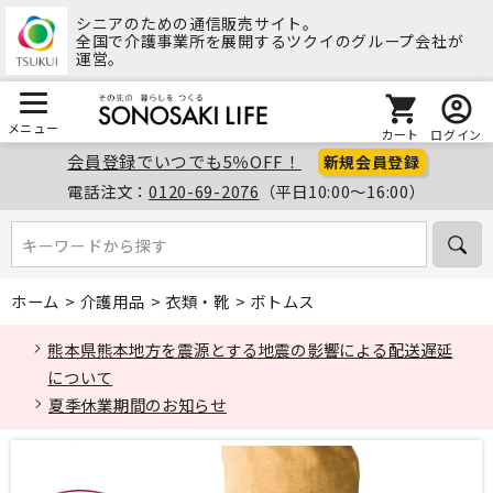
シニアのための通信販売サイト。
全国で介護事業所を展開するツクイのグループ会社が
運営。
メニュー
カート
ログイン
会員登録でいつでも5％OFF！
新規会員登録
電話注文：
0120-69-2076
（平日10:00～16:00）
キーワードから探す
キーワードから探す
ホーム
>
介護用品
>
衣類・靴
>
ボトムス
熊本県熊本地方を震源とする地震の影響による配送遅延
について
夏季休業期間のお知らせ