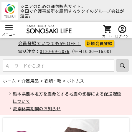
シニアのための通信販売サイト。
全国で介護事業所を展開するツクイのグループ会社が
運営。
メニュー
カート
ログイン
会員登録でいつでも5％OFF！
新規会員登録
電話注文：
0120-69-2076
（平日10:00～16:00）
キーワードから探す
キーワードから探す
ホーム
>
介護用品
>
衣類・靴
>
ボトムス
熊本県熊本地方を震源とする地震の影響による配送遅延
について
夏季休業期間のお知らせ