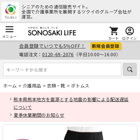
シニアのための通信販売サイト。
全国で介護事業所を展開するツクイのグループ会社が
運営。
メニュー
カート
ログイン
会員登録でいつでも5％OFF！
新規会員登録
電話注文：
0120-69-2076
（平日10:00～16:00）
キーワードから探す
キーワードから探す
ホーム
>
介護用品
>
衣類・靴
>
ボトムス
熊本県熊本地方を震源とする地震の影響による配送遅延
について
夏季休業期間のお知らせ