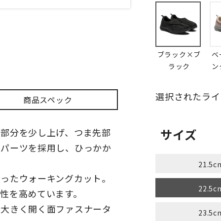
ブラック×ブ
ベ
ラック
ン
選択されたライ
商品スペック
先部分を少し上げ、つま先部
サイズ
脂パーツを採用し、ひっかか
21.5c
がったウォーキングカット。
22.5c
性を高めています。
が大きく開く面ファスナータ
23.5c