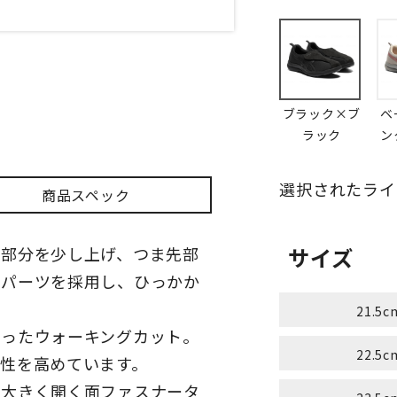
ブラック×ブ
ベ
ラック
ン
選択されたライ
商品スペック
先部分を少し上げ、つま先部
サイズ
脂パーツを採用し、ひっかか
21.5c
がったウォーキングカット。
22.5c
性を高めています。
が大きく開く面ファスナータ