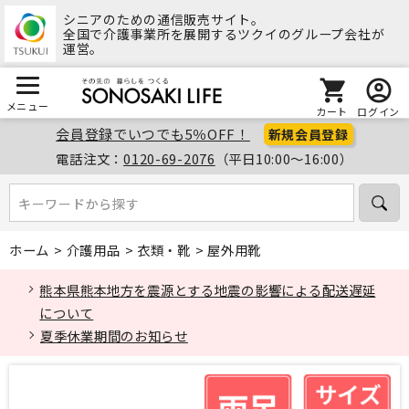
シニアのための通信販売サイト。
全国で介護事業所を展開するツクイのグループ会社が
運営。
メニュー
カート
ログイン
会員登録でいつでも5％OFF！
新規会員登録
電話注文：
0120-69-2076
（平日10:00～16:00）
キーワードから探す
キーワードから探す
ホーム
>
介護用品
>
衣類・靴
>
屋外用靴
熊本県熊本地方を震源とする地震の影響による配送遅延
について
夏季休業期間のお知らせ