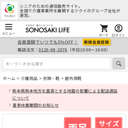
シニアのための通信販売サイト。
全国で介護事業所を展開するツクイのグループ会社が
運営。
メニュー
カート
ログイン
会員登録でいつでも5％OFF！
新規会員登録
電話注文：
0120-69-2076
（平日10:00～16:00）
キーワードから探す
キーワードから探す
ホーム
>
介護用品
>
衣類・靴
>
屋外用靴
熊本県熊本地方を震源とする地震の影響による配送遅延
について
夏季休業期間のお知らせ