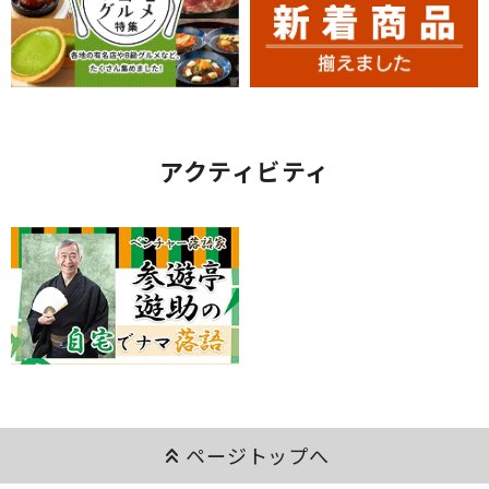
アクティビティ
keyboard_double_arrow_up
ページトップへ