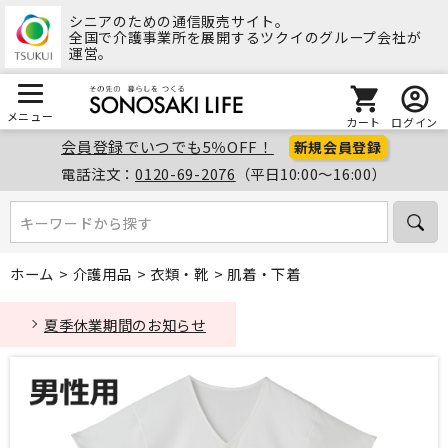
シニアのための通信販売サイト。
全国で介護事業所を展開するツクイのグループ会社が
運営。
メニュー
カート
ログイン
会員登録でいつでも5％OFF！
新規会員登録
電話注文：
0120-69-2076
（平日10:00～16:00）
キーワードから探す
キーワードから探す
ホーム
>
介護用品
>
衣類・靴
>
肌着・下着
夏季休業期間のお知らせ