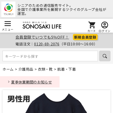
シニアのための通信販売サイト。
全国で介護事業所を展開するツクイのグループ会社が
運営。
メニュー
カート
ログイン
会員登録でいつでも5％OFF！
新規会員登録
電話注文：
0120-69-2076
（平日10:00～16:00）
キーワードから探す
キーワードから探す
ホーム
>
介護用品
>
衣類・靴
>
肌着・下着
夏季休業期間のお知らせ