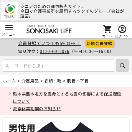
シニアのための通信販売サイト。
全国で介護事業所を展開するツクイのグループ会社が
運営。
メニュー
カート
ログイン
会員登録でいつでも5％OFF！
新規会員登録
電話注文：
0120-69-2076
（平日10:00～16:00）
キーワードから探す
キーワードから探す
ホーム
>
介護用品
>
衣類・靴
>
肌着・下着
熊本県熊本地方を震源とする地震の影響による配送遅延
について
夏季休業期間のお知らせ