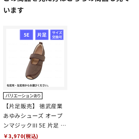
います
【片足販売】 徳武産業
あゆみシューズ オープ
ンマジックIII 5E 片足 茶
L(23～23.5cm)
￥3,970(税込)