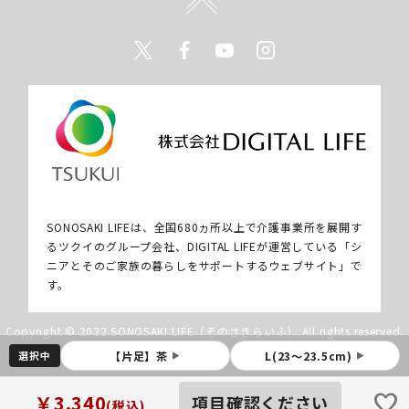
Twitter
Facebook
Youtube
Instagram
SONOSAKI LIFEは、全国680ヵ所以上で介護事業所を展開す
るツクイのグループ会社、DIGITAL LIFEが運営している「シ
ニアとそのご家族の暮らしをサポートするウェブサイト」で
す。
Copyright © 2022 SONOSAKI LIFE（そのさきらいふ） All rights reserved.
選択中
【片足】茶
L(23～23.5cm)
▶
▶
favorite
￥3,340
項目確認ください
(税込)