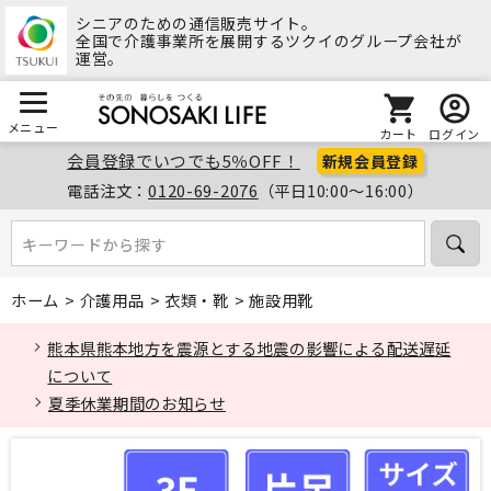
シニアのための通信販売サイト。
全国で介護事業所を展開するツクイのグループ会社が
運営。
メニュー
カート
ログイン
会員登録でいつでも5％OFF！
新規会員登録
電話注文：
0120-69-2076
（平日10:00～16:00）
キーワードから探す
キーワードから探す
ホーム
>
介護用品
>
衣類・靴
>
施設用靴
熊本県熊本地方を震源とする地震の影響による配送遅延
について
夏季休業期間のお知らせ