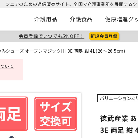
シニアのための通信販売サイト。
全国で介護事業所を展開するツ
介護用品
介護食品
健康増進グ
会員登録でいつでも5％OFF！
新規会員登録
シューズ オープンマジックIII 3E 両足 紺 4L(26～26.5cm)
について
徳武産業 あ
3E 両足 紺 