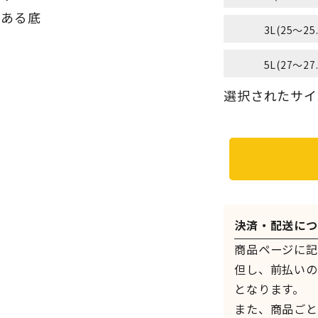
のある底
3L(25～25
用
5L(27～27
）
選択されたサイズ：
決済・配送につ
商品ページに記
但し、前払いの
となります。
また、商品ごと