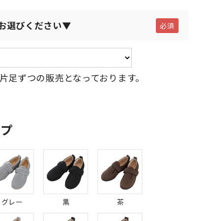
お選びください▼
片足ずつの販売となっております。
ップ
グレー
黒
茶