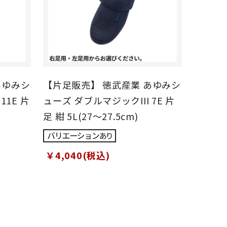
あゆみシ
【片足販売】 徳武産業 あゆみシ
11E 片
ューズ ダブルマジックIII 7E 片
足 紺 5L(27～27.5cm)
￥4,040(税込)