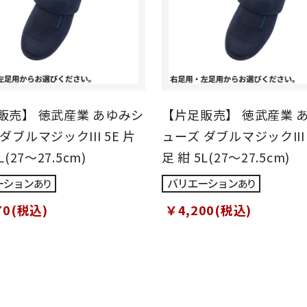
販売】 徳武産業 あゆみシ
【片足販売】 徳武産業 
ダブルマジックIII 5E 片
ューズ ダブルマジックIII 
L(27～27.5cm)
足 紺 5L(27～27.5cm)
70(税込)
￥4,200(税込)