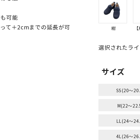
整も可能
って＋2cmまでの延長が可
紺
【
用
選択されたライ
）
サイズ
SS(20～20
M(22～22.
LL(24～24
4L(26～26