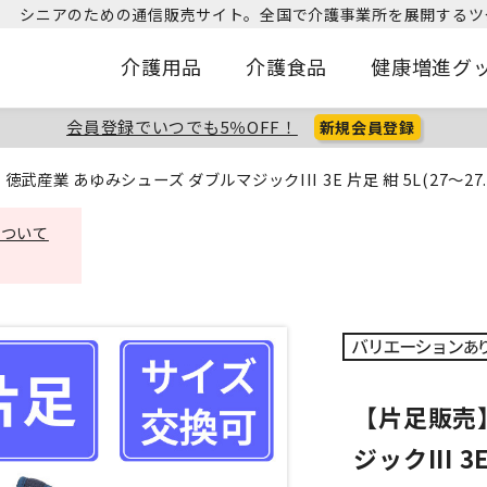
シニアのための通信販売サイト。
全国で介護事業所を展開するツ
介護用品
介護食品
健康増進グ
会員登録でいつでも5％OFF！
新規会員登録
徳武産業 あゆみシューズ ダブルマジックIII 3E 片足 紺 5L(27～27.
について
【片足販売
ジックIII 3