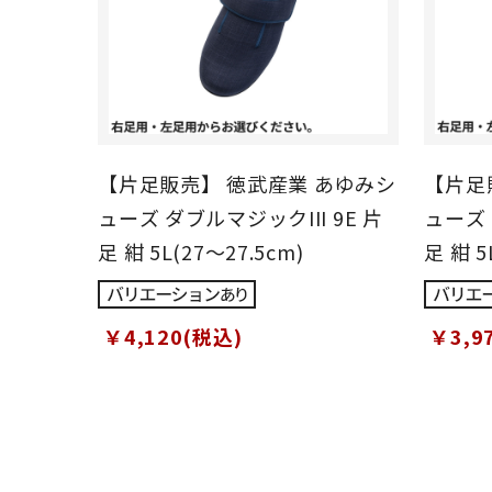
【片足販売】 徳武産業 あゆみシ
【片足
ューズ ダブルマジックIII 9E 片
ューズ 
足 紺 5L(27～27.5cm)
足 紺 5
￥4,120(税込)
￥3,9