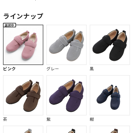
ラインナップ
ピンク
グレー
黒
茶
紫
紺