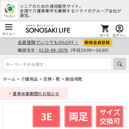
シニアのための通信販売サイト。
全国で介護事業所を展開するツクイのグループ会社が
運営。
メニュー
カート
ログイン
会員登録でいつでも5％OFF！
新規会員登録
電話注文：
0120-69-2076
（平日10:00～16:00）
キーワードから探す
キーワードから探す
ホーム
>
介護用品
>
衣類・靴
>
施設用靴
夏季休業期間のお知らせ