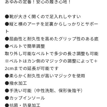
あゆみの定番！安心の履き心地！
●靴が大きく開くので足入れしやすい
●縦と横のアーチを足裏からしっかりとサポー
ト
●屈曲性と耐久性を高めたグリップ性のある底
●ベルトで簡単調整
取り外し可能なベルトで多少の長さ調整も可能
※ベルトはカン側のマジックの調整によって＋
2cmまでの延長が可能です
●柔らかく耐久性が高いマジックを使用
●撥水加工
●手洗い可能（中性洗剤、保形後陰干）
●カップインソール
●抗菌・防臭加工