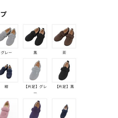
ップ
グレー
黒
茶
紺
【片足】グレ
【片足】黒
ー