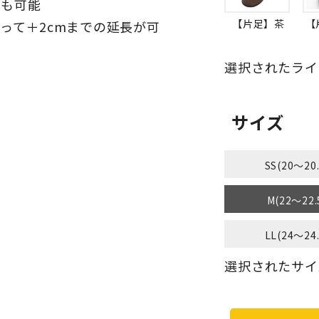
整も可能
【片足】茶
【
って＋2cmまでの延長が可
選択されたライ
用
）
サイズ
SS(20～20
M(22～22.
LL(24～24
選択されたサイズ：