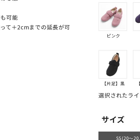
整も可能
って＋2cmまでの延長が可
ピンク
用
）
【片足】黒
選択されたライ
サイズ
SS(20～20