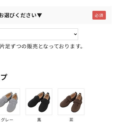
お選びください▼
片足ずつの販売となっております。
ップ
グレー
黒
茶