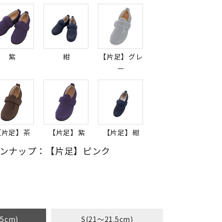
紫
紺
【片足】グレ
ー
【片足】茶
【片足】紫
【片足】紺
ンナップ：【片足】ピンク
.5cm)
S(21～21.5cm)