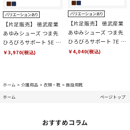
【片足販売】 徳武産業
【片足販売】 徳武産業
あゆみシューズ つま先
あゆみシューズ つま先
ひろびろサポート 7E 片
ひろびろサポート 5E 片
足 ブラウン L(23～
足 ブラウン L(23～
￥4,040(税込)
￥3,970(税込)
23.5cm)
23.5cm)
ホーム
>
介護用品
>
衣類・靴
>
施設用靴
ホーム
ページトップ
おすすめコラム