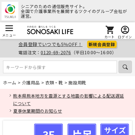
シニアのための通信販売サイト。
全国で介護事業所を展開するツクイのグループ会社が
運営。
メニュー
カート
ログイン
会員登録でいつでも5％OFF！
新規会員登録
電話注文：
0120-69-2076
（平日10:00～16:00）
キーワードから探す
キーワードから探す
ホーム
>
介護用品
>
衣類・靴
>
施設用靴
熊本県熊本地方を震源とする地震の影響による配送遅延
について
夏季休業期間のお知らせ