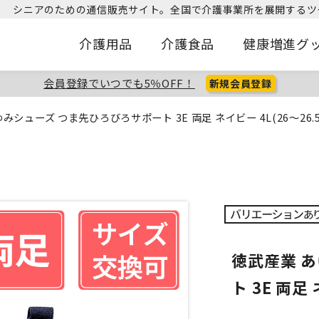
シニアのための通信販売サイト。
全国で介護事業所を展開するツ
介護用品
介護食品
健康増進グ
会員登録でいつでも5％OFF！
新規会員登録
みシューズ つま先ひろびろサポート 3E 両足 ネイビー 4L(26～26.5
徳武産業 
ト 3E 両足 