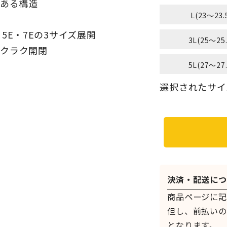
がある構造
L(23～23.
5E・7Eの3サイズ展開
3L(25～25
ラクラク開閉
5L(27～27
選択されたサイズ：
決済・配送につ
商品ページに記
但し、前払いの
となります。