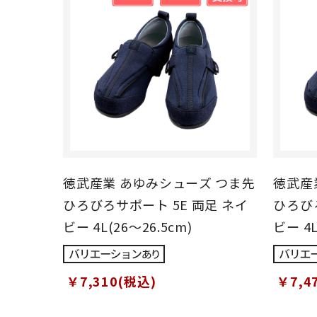
徳武産業 あゆみシューズ つま先
徳武産
ひろびろサポート 5E 両足 ネイ
ひろびろ
ビー 4L(26～26.5cm)
ビー 4L
￥7,310(税込)
￥7,4