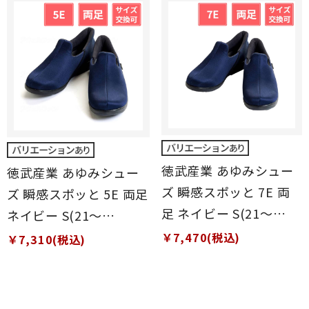
徳武産業 あゆみシュー
徳武産業 あゆみシュー
ズ 瞬感スポッと 7E 両
ズ 瞬感スポッと 5E 両足
足 ネイビー S(21～
ネイビー S(21～
21.5cm)
21.5cm)
￥7,470(税込)
￥7,310(税込)