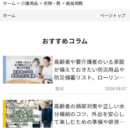
ホーム
>
介護用品
>
衣類・靴
>
施設用靴
ホーム
ページトップ
おすすめコラム
高齢者や要介護者のいる家庭
が備えておきたい防災用品や
防災備蓄リスト、ローリング
ストックのポイントについて
2026.08.07
解説します。
高齢者の頻尿対策や正しい水
分補給のコツ、外出を安心し
て楽しむための準備や排泄ケ
ア用品の選び方を解説しま