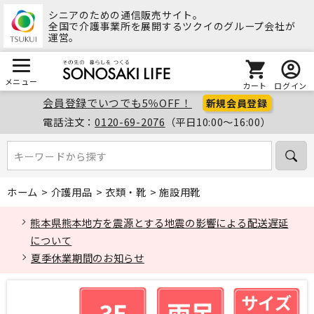
シニアのための通信販売サイト。
全国で介護事業所を展開するツクイのグループ会社が
運営。
メニュー
カート
ログイン
会員登録でいつでも5％OFF！
新規会員登録
電話注文：
0120-69-2076
（平日10:00～16:00）
キーワードから探す
キーワードから探す
ホーム
>
介護用品
>
衣類・靴
>
施設用靴
熊本県熊本地方を震源とする地震の影響による配送遅延
について
夏季休業期間のお知らせ